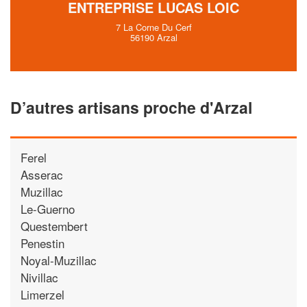
ENTREPRISE LUCAS LOIC
7 La Corne Du Cerf
56190 Arzal
D’autres artisans proche d'Arzal
Ferel
Asserac
Muzillac
Le-Guerno
Questembert
Penestin
Noyal-Muzillac
Nivillac
Limerzel