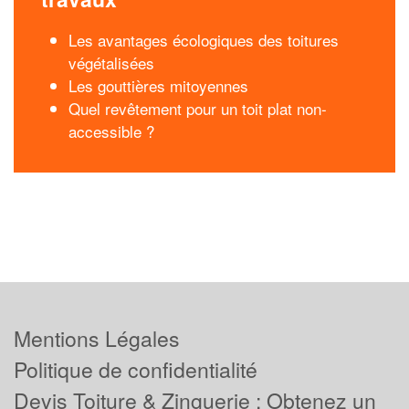
Les avantages écologiques des toitures
végétalisées
Les gouttières mitoyennes
Quel revêtement pour un toit plat non-
accessible ?
Mentions Légales
Politique de confidentialité
Devis Toiture & Zinguerie : Obtenez un