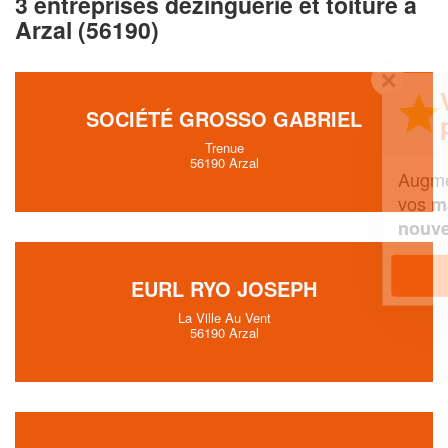
3 entreprises dezinguerie et toiture à
Arzal (56190)
✕
Vous êtes un
SOCIÉTÉ GROSSO GABRIEL
professionnel ?
Trenue
56190 Arzal
Augmentez votre
et
chiffre d'affaires
vos
tout en gagnant de
marges
!
nouveaux clients
En savoir plus
EURL RYO JOSEPH
La Ville Au Vent
56190 Arzal