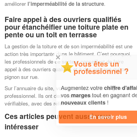
améliorer
.
l’imperméabilité de la structure
Faire appel à des ouvriers qualifiés
pour étanchéifier une toiture plate en
pente ou un toit en terrasse
La gestion de la toiture et de son imperméabilité est une
action très importante dans le bâtiment. C’est pourquoi,
✕
les professionnels de ce secteur conseillent de faire
Vous êtes un
appel à des ouvriers qualifiés et à des artisans qui ont
professionnel ?
pignon sur rue.
Augmentez votre
et
chiffre d'affaires
Sur l’annuaire du site, vous pourrez trouver ce genre de
vos
tout en gagnant de
marges
professionnel. Ils ont des qualifications reconnues et
!
nouveaux clients
vérifiables, avec des références.
Ces articles peuvent aussi vous
En savoir plus
intéresser