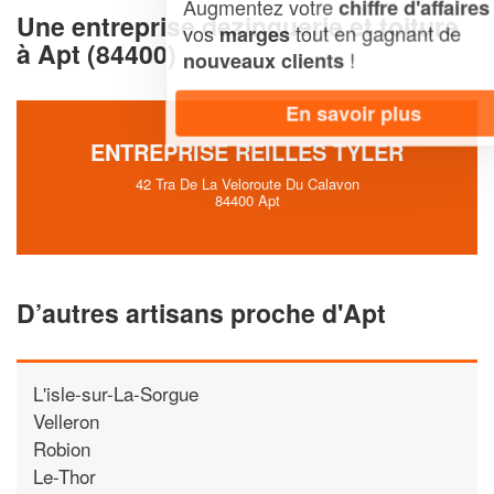
Augmentez votre
et
chiffre d'affaires
Une entreprise dezinguerie et toiture
vos
tout en gagnant de
marges
à Apt (84400)
!
nouveaux clients
En savoir plus
ENTREPRISE REILLES TYLER
42 Tra De La Veloroute Du Calavon
84400 Apt
D’autres artisans proche d'Apt
L'isle-sur-La-Sorgue
Velleron
Robion
Le-Thor