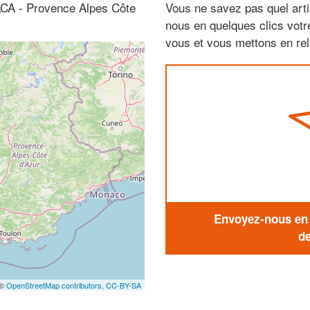
PACA - Provence Alpes Côte
Vous ne savez pas quel arti
nous en quelques clics vot
vous et vous mettons en rela
Envoyez-nous en q
de
 ©
OpenStreetMap contributors,
CC-BY-SA