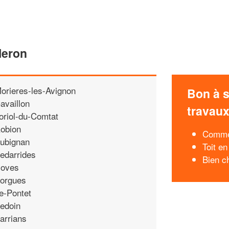
leron
orieres-les-Avignon
Bon à s
availlon
travau
oriol-du-Comtat
obion
Commen
ubignan
Toit en
edarrides
Bien ch
oves
orgues
e-Pontet
edoin
arrians