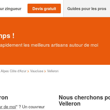
ur zingueur
Devis gratuit
Guides pour les pros
mps !
rapidement les meilleurs artisans autour de moi
Alpes Côte d'Azur
>
Vaucluse
>
Velleron
ron
Nous cherchons pou
Velleron
ur de moi
" ? Un couvreur