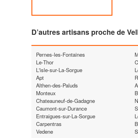
D’autres artisans proche de Vel
Pernes-les-Fontaines
M
Le-Thor
C
L'isle-sur-La-Sorgue
L
Apt
R
Althen-des-Paluds
A
Monteux
B
Chateauneuf-de-Gadagne
N
Caumont-sur-Durance
S
Entraigues-sur-La-Sorgue
L
Carpentras
B
Vedene
S