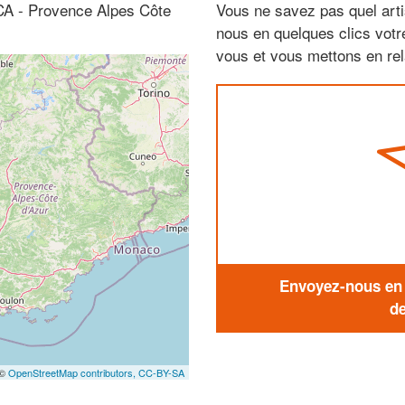
ACA - Provence Alpes Côte
Vous ne savez pas quel arti
nous en quelques clics vot
vous et vous mettons en rela
Envoyez-nous en q
de
 ©
OpenStreetMap contributors,
CC-BY-SA