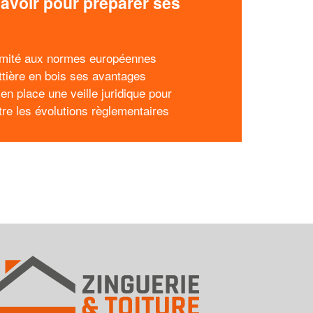
avoir pour préparer ses
x
mité aux normes européennes
ttière en bois ses avantages
en place une veille juridique pour
tre les évolutions règlementaires