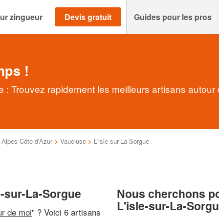
ur zingueur
Devis gratuit
Guides pour les pros
mps !
e : Trouvez rapidement les meilleurs artisans autour
Alpes Côte d'Azur
>
Vaucluse
>
L'isle-sur-La-Sorgue
e-sur-La-Sorgue
Nous cherchons pou
L'isle-sur-La-Sorg
ur de moi
" ? Voici 6 artisans