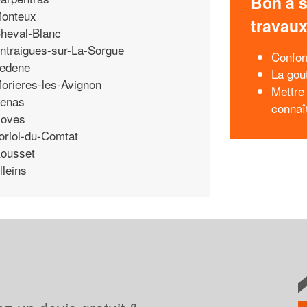
Bon à s
onteux
travau
heval-Blanc
ntraigues-sur-La-Sorgue
Confor
edene
La gou
orieres-les-Avignon
Mettre 
enas
connaî
oves
oriol-du-Comtat
ousset
lleins