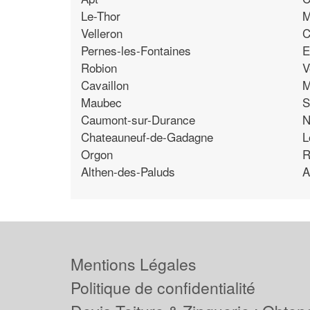
Le-Thor
M
Velleron
C
Pernes-les-Fontaines
E
Robion
V
Cavaillon
M
Maubec
S
Caumont-sur-Durance
N
Chateauneuf-de-Gadagne
L
Orgon
R
Althen-des-Paluds
A
Mentions Légales
Politique de confidentialité