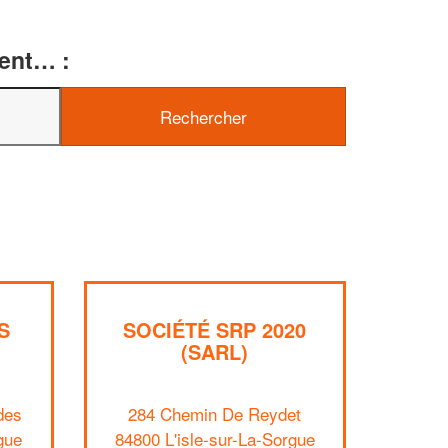
ment… :
✕
Vous êtes u
professionn
S
SOCIÉTÉ SRP 2020
Augmentez votre
(SARL)
chiff
vos
tout en ga
marges
!
nouveaux clients
des
284 Chemin De Reydet
gue
84800 L'isle-sur-La-Sorgue
En savoir 