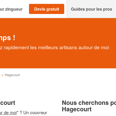
ur zingueur
Devis gratuit
Guides pour les pros
mps !
 rapidement les meilleurs artisans autour de moi
s
>
Hagecourt
ecourt
Nous cherchons pou
Hagecourt
ur de moi
" ? Un couvreur