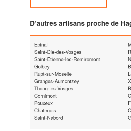
D’autres artisans proche de Ha
Epinal
M
Saint-Die-des-Vosges
R
Saint-Etienne-les-Remiremont
N
Golbey
B
Rupt-sur-Moselle
L
Granges-Aumontzey
X
Thaon-les-Vosges
B
Cornimont
C
Pouxeux
F
Chatenois
C
Saint-Nabord
G