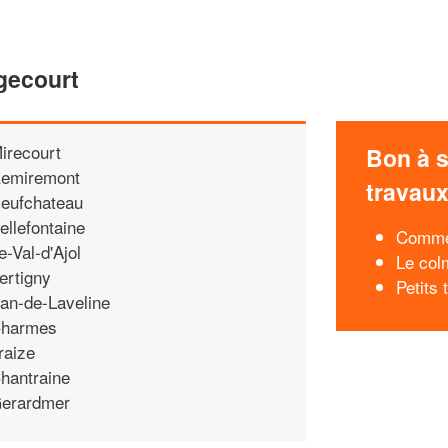
gecourt
irecourt
Bon à s
emiremont
travau
eufchateau
ellefontaine
Commen
e-Val-d'Ajol
Le col
ertigny
Petits
an-de-Laveline
harmes
raize
hantraine
erardmer