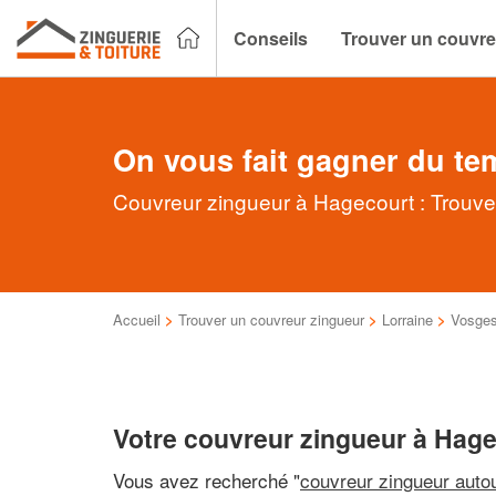
Conseils
Trouver un couvre
On vous fait gagner du te
Couvreur zingueur à Hagecourt : Trouvez
Accueil
>
Trouver un couvreur zingueur
>
Lorraine
>
Vosge
Votre couvreur zingueur à Hag
Vous avez recherché "
couvreur zingueur auto