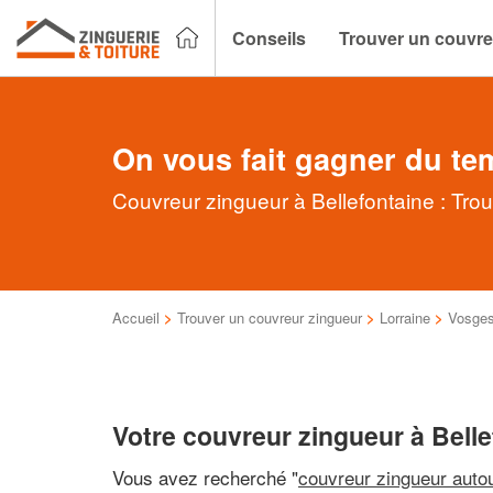
Conseils
Trouver un couvre
On vous fait gagner du te
Couvreur zingueur à Bellefontaine : Tro
Accueil
>
Trouver un couvreur zingueur
>
Lorraine
>
Vosge
Votre couvreur zingueur à Belle
Vous avez recherché "
couvreur zingueur auto