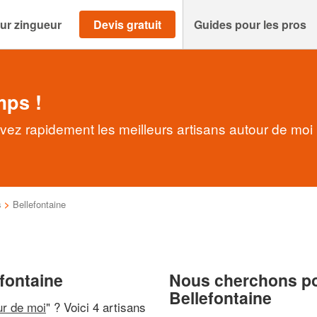
ur zingueur
Devis gratuit
Guides pour les pros
mps !
uvez rapidement les meilleurs artisans autour de moi
s
>
Bellefontaine
fontaine
Nous cherchons pou
Bellefontaine
ur de moi
" ? Voici 4 artisans