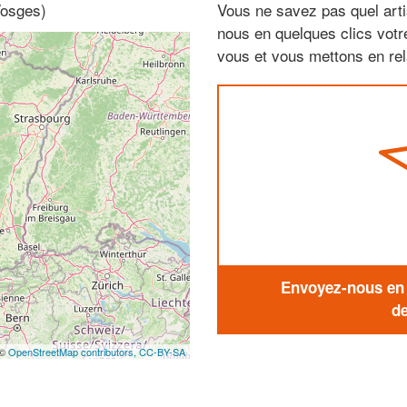
Vosges)
Vous ne savez pas quel arti
nous en quelques clics vot
vous et vous mettons en rela
Envoyez-nous en q
de
 ©
OpenStreetMap contributors,
CC-BY-SA