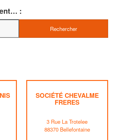
ment… :
✕
Vous êtes un
professionnel ?
Augmentez votre
et
chiffre d'affaires
vos
tout en gagnant de
marges
!
nouveaux clients
En savoir plus
NIS
SOCIÉTÉ CHEVALME
FRERES
3 Rue La Trotelee
88370 Bellefontaine