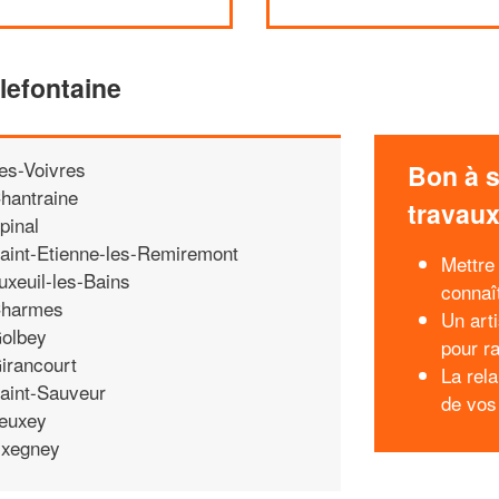
lefontaine
es-Voivres
Bon à s
hantraine
travau
pinal
aint-Etienne-les-Remiremont
Mettre 
uxeuil-les-Bains
connaî
harmes
Un art
olbey
pour r
irancourt
La rela
aint-Sauveur
de vos
euxey
xegney