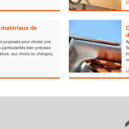
L
 matériaux de
C
d
nt proposés pour choisir une
A
 particularités bien précises
S
ature, aux chocs ou charges).
i
m
L