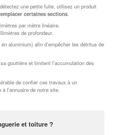
tectez une petite fuite, utilisez un produit
.
emplacer certaines sections
limètres par mètre linéaire.
illimètres de profondeur.
e en aluminium) afin d’empêcher les détritus de
a gouttière et limitent l’accumulation des
✕
férable de confier ces travaux à un
Vous êtes un
à l’annuaire de notre site.
professionnel ?
Augmentez votre
et
chiffre d'affaires
vos
tout en gagnant de
marges
!
nouveaux clients
guerie et toiture ?