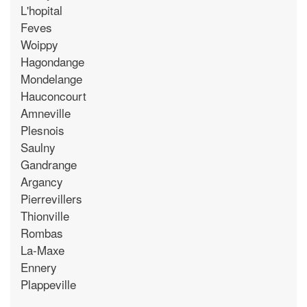
L'hopital
Feves
Woippy
Hagondange
Mondelange
Hauconcourt
Amneville
Plesnois
Saulny
Gandrange
Argancy
Pierrevillers
Thionville
Rombas
La-Maxe
Ennery
Plappeville