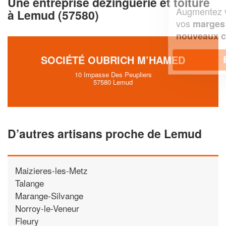
Une entreprise dezinguerie et toiture
Augmentez votre
et
chiffre d'affaires
à Lemud (57580)
vos
tout en gagnant de
marges
!
nouveaux clients
SOCIÉTÉ OUBRICH M’HAMED
En savoir plus
10 Impasse Des Peupliers
57580 Lemud
D’autres artisans proche de Lemud
Maizieres-les-Metz
Talange
Marange-Silvange
Norroy-le-Veneur
Fleury