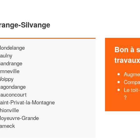
range-Silvange
ondelange
Bon à s
aulny
travau
andrange
mneville
Augmen
oippy
Compar
agondange
Le toit
auconcourt
?
aint-Privat-la-Montagne
hionville
oyeuvre-Grande
ameck