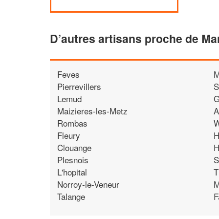
D’autres artisans proche de Ma
Feves
M
Pierrevillers
S
Lemud
G
Maizieres-les-Metz
A
Rombas
W
Fleury
H
Clouange
H
Plesnois
S
L'hopital
T
Norroy-le-Veneur
M
Talange
F