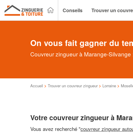
Conseils
Trouver un couvre
On vous fait gagner du te
Couvreur zingueur à Marange-Silvange :
Accueil
>
Trouver un couvreur zingueur
>
Lorraine
>
Mosell
Votre couvreur zingueur à Mar
Vous avez recherché "
couvreur zingueur auto