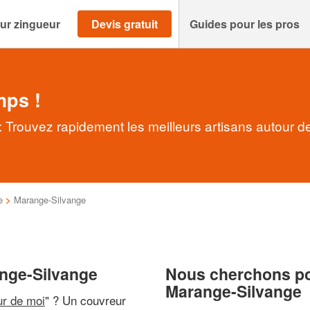
ur zingueur
Devis gratuit
Guides pour les pros
mps !
 Trouvez rapidement les meilleurs artisans autour d
e
>
Marange-Silvange
ange-Silvange
Nous cherchons pou
Marange-Silvange
ur de moi
" ? Un couvreur