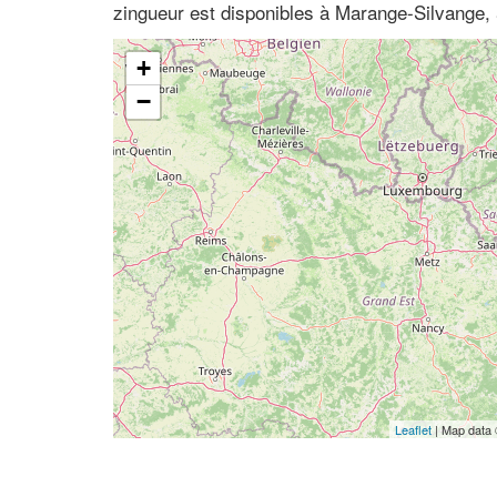
zingueur est disponibles à Marange-Silvange, 
+
−
Leaflet
| Map data