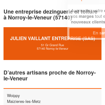
Augmentez votre
et
chiffre d'affaires
Une entreprise dezinguerie et toiture
vos
tout en gagnant de
marges
à Norroy-le-Veneur (57140)
!
nouveaux clients
En savoir plus
JULIEN VAILLANT ENTREPRISE (SAS)
51 Gr Grand Rue
57140 Norroy-le-Veneur
D’autres artisans proche de Norroy-
le-Veneur
Woippy
Maizieres-les-Metz