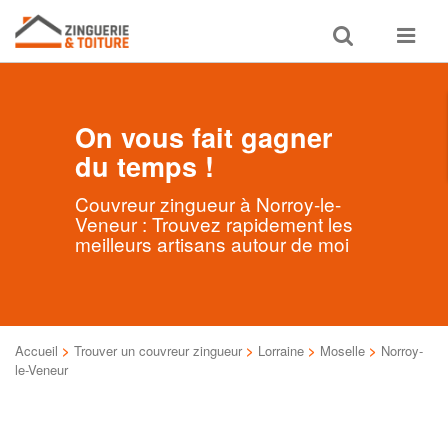
Toggle
Toggle
search
navigat
On vous fait gagner
du temps !
Couvreur zingueur à Norroy-le-
Veneur : Trouvez rapidement les
meilleurs artisans autour de moi
Accueil
>
Trouver un couvreur zingueur
>
Lorraine
>
Moselle
>
Norroy-
le-Veneur