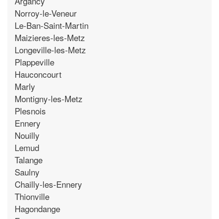
Argancy
Norroy-le-Veneur
Le-Ban-Saint-Martin
Maizieres-les-Metz
Longeville-les-Metz
Plappeville
Hauconcourt
Marly
Montigny-les-Metz
Plesnois
Ennery
Nouilly
Lemud
Talange
Saulny
Chailly-les-Ennery
Thionville
Hagondange