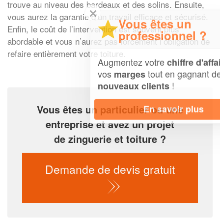
trouve au niveau des bardeaux et des solins. Ensuite,
✕
vous aurez la garantie d’un travail efficace et sécurisé.
Vous êtes un
Enfin, le coût de l’intervention est souvent plus
professionnel ?
abordable et vous n’aurez pas forcément l’obligation de
refaire entièrement votre toiture.
Augmentez votre
et
chiffre d'affaires
vos
tout en gagnant de
marges
!
nouveaux clients
Vous êtes un particulier ou une
En savoir plus
entreprise et avez un projet
de zinguerie et toiture ?
Demande de devis gratuit