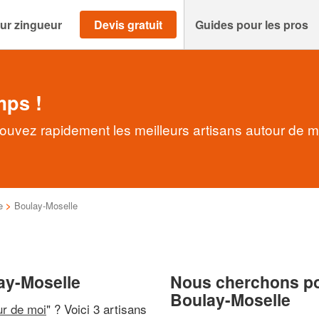
ur zingueur
Devis gratuit
Guides pour les pros
mps !
ouvez rapidement les meilleurs artisans autour de m
e
>
Boulay-Moselle
ay-Moselle
Nous cherchons pou
Boulay-Moselle
ur de moi
" ? Voici 3 artisans