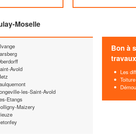
ulay-Moselle
lvange
Bon à s
arsberg
travau
berdorff
aint-Avold
Les di
etz
Toitur
aulquemont
Démous
ongeville-les-Saint-Avold
es-Etangs
olligny-Maizery
ieuze
etonfey