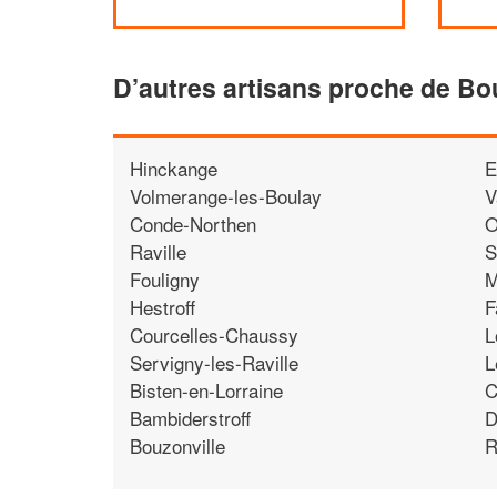
D’autres artisans proche de Bo
Hinckange
E
Volmerange-les-Boulay
V
Conde-Northen
O
Raville
S
Fouligny
M
Hestroff
F
Courcelles-Chaussy
L
Servigny-les-Raville
L
Bisten-en-Lorraine
C
Bambiderstroff
D
Bouzonville
R