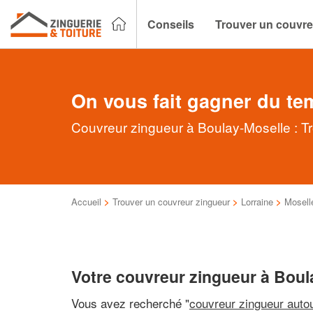
Conseils
Trouver un couvre
On vous fait gagner du te
Couvreur zingueur à Boulay-Moselle : Tr
Accueil
>
Trouver un couvreur zingueur
>
Lorraine
>
Mosell
Votre couvreur zingueur à Boul
Vous avez recherché "
couvreur zingueur auto