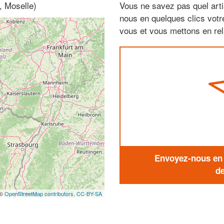
, Moselle)
Vous ne savez pas quel arti
nous en quelques clics vot
vous et vous mettons en rela
Envoyez-nous en q
de
 ©
OpenStreetMap contributors,
CC-BY-SA