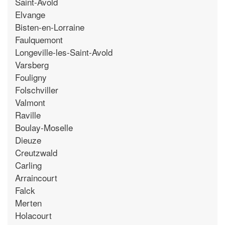
Saint-Avold
Elvange
Bisten-en-Lorraine
Faulquemont
Longeville-les-Saint-Avold
Varsberg
Fouligny
Folschviller
Valmont
Raville
Boulay-Moselle
Dieuze
Creutzwald
Carling
Arraincourt
Falck
Merten
Holacourt