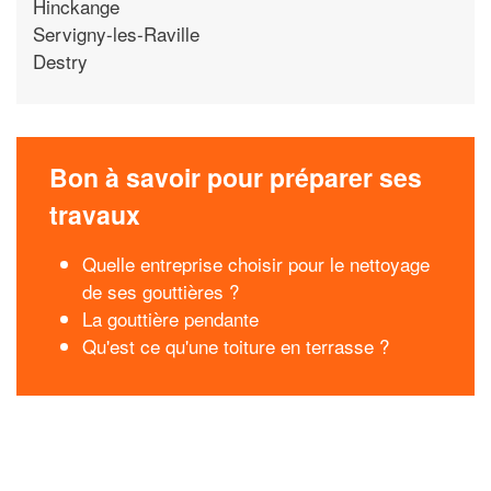
Hinckange
Servigny-les-Raville
Destry
Bon à savoir pour préparer ses
travaux
Quelle entreprise choisir pour le nettoyage
de ses gouttières ?
La gouttière pendante
Qu'est ce qu'une toiture en terrasse ?