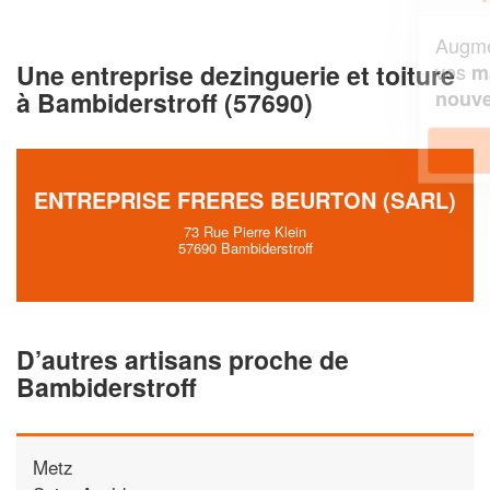
Augmentez votre
et
chiffre d'affaires
Une entreprise dezinguerie et toiture
vos
tout en gagnant de
marges
!
à Bambiderstroff (57690)
nouveaux clients
En savoir plus
ENTREPRISE FRERES BEURTON (SARL)
73 Rue Pierre Klein
57690 Bambiderstroff
D’autres artisans proche de
Bambiderstroff
Metz