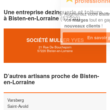
professionnel ?
Une entreprise dezinguerie et toiture
Augmentez votre
et
chiffre d'affaires
à Bisten-en-Lorraine (57220)
vos
tout en gagnant de
marges
!
nouveaux clients
En savoir plus
SOCIÉTÉ MULLER YVES
21 Rue De Boucheporn
57220 Bisten-en-Lorraine
D’autres artisans proche de Bisten-
en-Lorraine
Varsberg
Saint-Avold