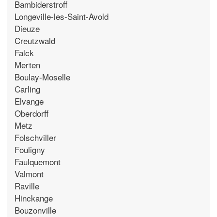
Bambiderstroff
Longeville-les-Saint-Avold
Dieuze
Creutzwald
Falck
Merten
Boulay-Moselle
Carling
Elvange
Oberdorff
Metz
Folschviller
Fouligny
Faulquemont
Valmont
Raville
Hinckange
Bouzonville