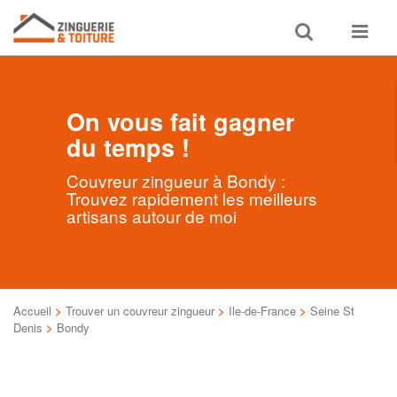
Toggle
Toggle
search
navigat
On vous fait gagner
du temps !
Couvreur zingueur à Bondy :
Trouvez rapidement les meilleurs
artisans autour de moi
Accueil
>
Trouver un couvreur zingueur
>
Ile-de-France
>
Seine St
Denis
>
Bondy