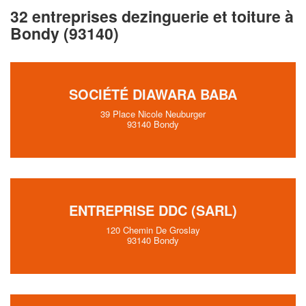
32 entreprises dezinguerie et toiture à
Bondy (93140)
SOCIÉTÉ DIAWARA BABA
39 Place Nicole Neuburger
93140 Bondy
ENTREPRISE DDC (SARL)
120 Chemin De Groslay
93140 Bondy