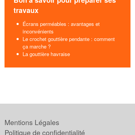
travaux
Écrans perméables : avantages et
inconvénients
Le crochet gouttière pendante : comment
ça marche ?
La gouttière havraise
Mentions Légales
Politique de confidentialité