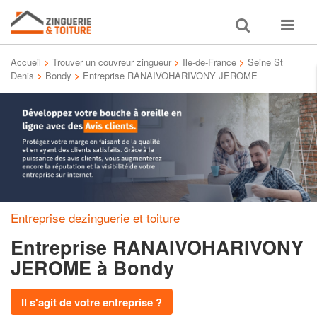
Toggle
Toggle
search
navigat
Accueil
>
Trouver un couvreur zingueur
>
Ile-de-France
>
Seine St
Denis
>
Bondy
>
Entreprise RANAIVOHARIVONY JEROME
Entreprise dezinguerie et toiture
Entreprise RANAIVOHARIVONY
JEROME
à Bondy
Il s'agit de votre entreprise ?