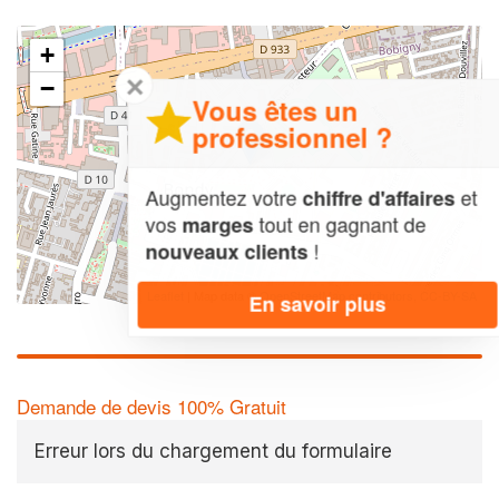
+
✕
−
Vous êtes un
professionnel ?
Augmentez votre
et
chiffre d'affaires
vos
tout en gagnant de
marges
!
nouveaux clients
Leaflet
| Map data ©
OpenStreetMap contributors,
CC-BY-SA
En savoir plus
Demande de devis 100% Gratuit
Erreur lors du chargement du formulaire