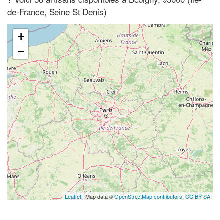
de-France, Seine St Denis)
+
−
Leaflet
| Map data ©
OpenStreetMap contributors,
CC-BY-SA