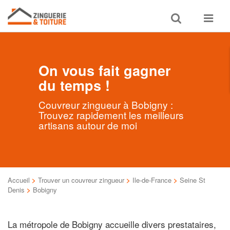
Toggle
Toggle
search
navigat
On vous fait gagner
du temps !
Couvreur zingueur à Bobigny :
Trouvez rapidement les meilleurs
artisans autour de moi
Accueil
>
Trouver un couvreur zingueur
>
Ile-de-France
>
Seine St
Denis
>
Bobigny
La métropole de Bobigny accueille divers prestataires,