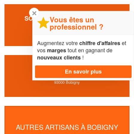
✕
SOCIÉTÉ BSETANCHE (SARL)
Vous êtes un
professionnel ?
161 Rue De Paris
93000 Bobigny
Augmentez votre
et
chiffre d'affaires
vos
tout en gagnant de
marges
!
nouveaux clients
ENTREPRISE JAF (SAS)
En savoir plus
8 Avenue Henri Barbusse
93000 Bobigny
AUTRES ARTISANS À BOBIGNY