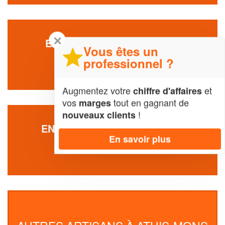
✕
ENTREPRISE EMGIT (SARL)
Vous êtes un
13 Rue Du Progres
professionnel ?
91200 Athis-Mons
Augmentez votre
et
chiffre d'affaires
vos
tout en gagnant de
marges
!
nouveaux clients
ENTREPRISE IVASIUC MIHAIL
En savoir plus
78 Rue Jean Moulin
91200 Athis-Mons