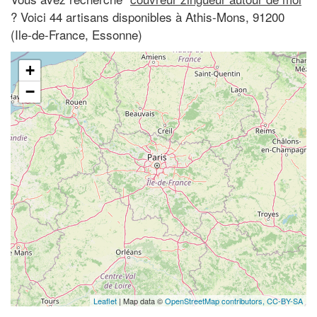
? Voici 44 artisans disponibles à Athis-Mons, 91200
(Ile-de-France, Essonne)
+
−
Leaflet
| Map data ©
OpenStreetMap contributors,
CC-BY-SA