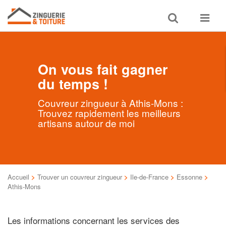
Toggle
Toggle
search
navigat
On vous fait gagner
du temps !
Couvreur zingueur à Athis-Mons :
Trouvez rapidement les meilleurs
artisans autour de moi
Accueil
>
Trouver un couvreur zingueur
>
Ile-de-France
>
Essonne
>
Athis-Mons
Les informations concernant les services des