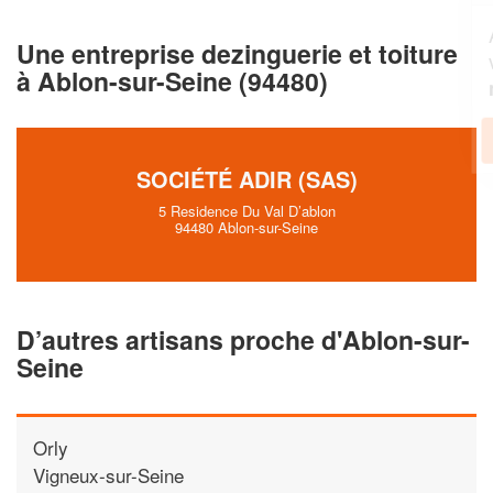
Augmentez votre
et
chiffre d'affaires
Une entreprise dezinguerie et toiture
vos
tout en gagnant de
marges
à Ablon-sur-Seine (94480)
!
nouveaux clients
En savoir plus
SOCIÉTÉ ADIR (SAS)
5 Residence Du Val D’ablon
94480 Ablon-sur-Seine
D’autres artisans proche d'Ablon-sur-
Seine
Orly
Vigneux-sur-Seine