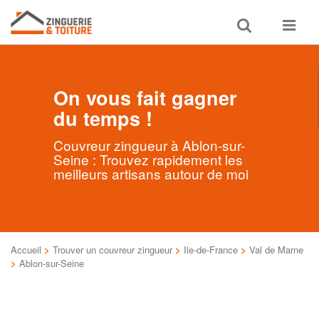
Toggle
Toggle
search
navigat
On vous fait gagner
du temps !
Couvreur zingueur à Ablon-sur-
Seine : Trouvez rapidement les
meilleurs artisans autour de moi
Accueil
>
Trouver un couvreur zingueur
>
Ile-de-France
>
Val de Marne
>
Ablon-sur-Seine