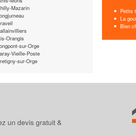
this-Mons
hilly-Mazarin
Petits
ongjumeau
La gou
raveil
Bien ch
allainvilliers
is-Orangis
ongpont-sur-Orge
aray-Vieille-Poste
retigny-sur-Orge
z un devis gratuit &