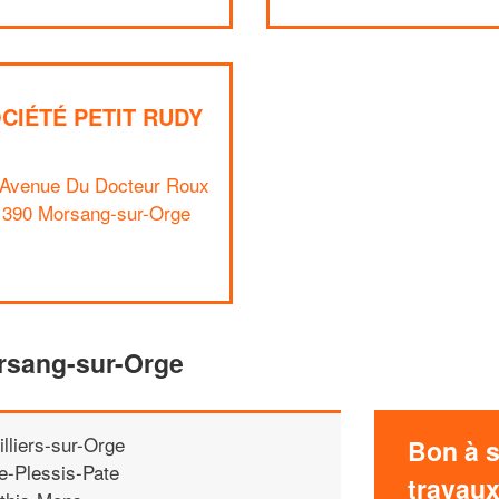
CIÉTÉ PETIT RUDY
 Avenue Du Docteur Roux
1390 Morsang-sur-Orge
orsang-sur-Orge
illiers-sur-Orge
Bon à s
e-Plessis-Pate
travau