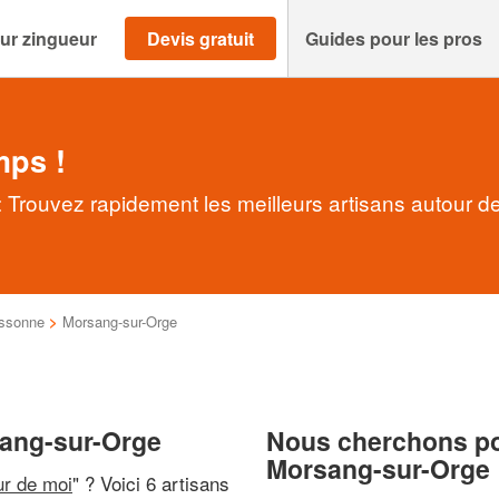
ur zingueur
Devis gratuit
Guides pour les pros
mps !
Trouvez rapidement les meilleurs artisans autour d
ssonne
>
Morsang-sur-Orge
sang-sur-Orge
Nous cherchons pou
Morsang-sur-Orge
ur de moi
" ? Voici 6 artisans