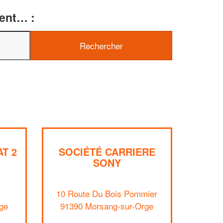
ment… :
✕
Vous êtes un
professionnel ?
AT 2
SOCIÉTÉ CARRIERE
SONY
Augmentez votre
e
chiffre d'affaires
vos
tout en gagnant de
marges
!
nouveaux clients
10 Route Du Bois Pommier
ge
91390 Morsang-sur-Orge
En savoir plus