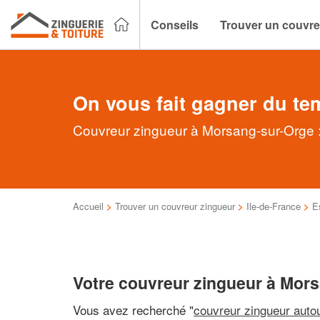
Conseils
Trouver un couvre
On vous fait gagner du te
Couvreur zingueur à Morsang-sur-Orge : 
Accueil
>
Trouver un couvreur zingueur
>
Ile-de-France
>
E
Votre couvreur zingueur à Mor
Vous avez recherché "
couvreur zingueur auto