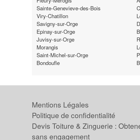
Fleury-Merogis
A
Sainte-Genevieve-des-Bois
C
Viry-Chatillon
L
Savigny-sur-Orge
D
Epinay-sur-Orge
B
Juvisy-sur-Orge
R
Morangis
L
Saint-Michel-sur-Orge
P
Bondoufle
B
Mentions Légales
Politique de confidentialité
Devis Toiture & Zinguerie : Obtene
sans engagement