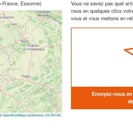
e-France, Essonne)
Vous ne savez pas quel arti
nous en quelques clics vot
vous et vous mettons en rela
Envoyez-nous en q
de
 ©
OpenStreetMap contributors,
CC-BY-SA