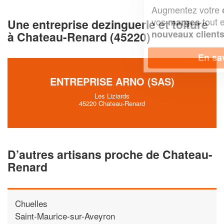
Augmentez votre
et
chiffre d'affaires
vos
tout en gagnant de
marges
Une entreprise dezinguerie et toiture
!
nouveaux clients
à Chateau-Renard (45220)
En savoir plus
ENTREPRISE ARNO (SAS)
Les Liziards
45220 Chateau-Renard
D’autres artisans proche de Chateau-
Renard
Chuelles
Saint-Maurice-sur-Aveyron