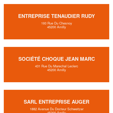
ENTREPRISE TENAUDIER RUDY
193 Rue Du Chesnoy
45200 Amilly
SOCIÉTÉ CHOQUE JEAN MARC
431 Rue Du Marechal Leclerc
45200 Amilly
SARL ENTREPRISE AUGER
1882 Avenue Du Docteur Schweitzer
45200 Amilly