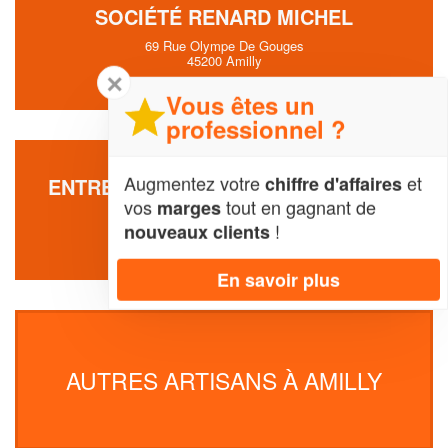
SOCIÉTÉ RENARD MICHEL
69 Rue Olympe De Gouges
45200 Amilly
✕
Vous êtes un
professionnel ?
Augmentez votre
et
chiffre d'affaires
ENTREPRISE BAUMGARTEN MICHEL
vos
tout en gagnant de
marges
2057 Avenue Du Docteur Schweitzer
!
nouveaux clients
45200 Amilly
En savoir plus
AUTRES ARTISANS À AMILLY