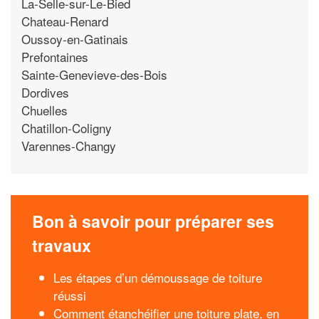
La-Selle-sur-Le-Bied
Chateau-Renard
Oussoy-en-Gatinais
Prefontaines
Sainte-Genevieve-des-Bois
Dordives
Chuelles
Chatillon-Coligny
Varennes-Changy
Bon à savoir pour préparer ses
travaux
Les étapes d’un démoussage de toiture
réussi
Comment étanchéifier une toiture plate, en