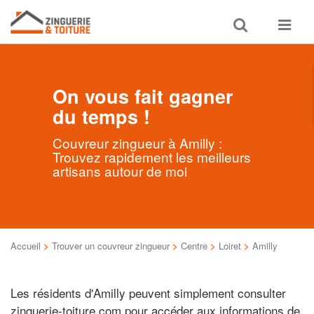
Toggle
Toggle
search
navigat
On vous fait gagner
du temps !
Couvreur zingueur à Amilly :
Trouvez rapidement les meilleurs
artisans autour de moi
Accueil
>
Trouver un couvreur zingueur
>
Centre
>
Loiret
>
Amilly
Les résidents d'Amilly peuvent simplement consulter
zinguerie-toiture.com pour accéder aux informations de