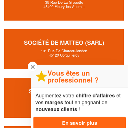
35 Rue De La Grouette
45400 Fleury-les-Aubrais
SOCIÉTÉ DE MATTEO (SARL)
101 Rue De Chateau-landon
45120 Corquilleroy
✕
Vous êtes un
professionnel ?
SOCIÉTÉ MAOLE MICHEL
Augmentez votre
et
chiffre d'affaires
34 Rue Bertillon
vos
tout en gagnant de
marges
45680 Dordives
!
nouveaux clients
En savoir plus