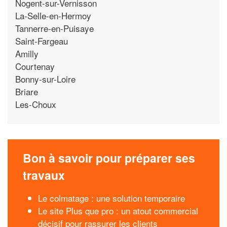
Nogent-sur-Vernisson
La-Selle-en-Hermoy
Tannerre-en-Puisaye
Saint-Fargeau
Amilly
Courtenay
Bonny-sur-Loire
Briare
Les-Choux
Bon à savoir pour préparer ses
travaux
Le colmatage : une solution temporaire
Le site Plus que pro : un atout commercial
décisif pour rassurer les clients