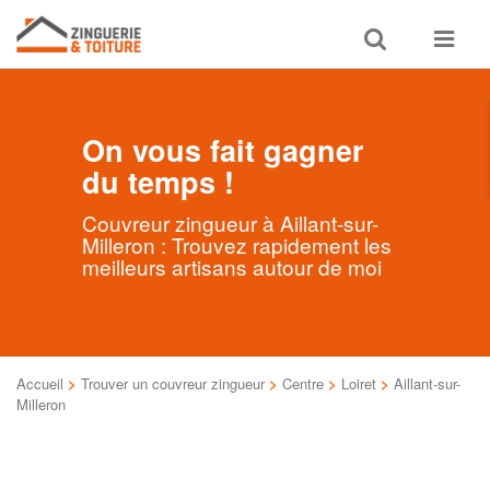
Toggle
Toggle
search
navigat
On vous fait gagner
du temps !
Couvreur zingueur à Aillant-sur-
Milleron : Trouvez rapidement les
meilleurs artisans autour de moi
Accueil
>
Trouver un couvreur zingueur
>
Centre
>
Loiret
>
Aillant-sur-
Milleron