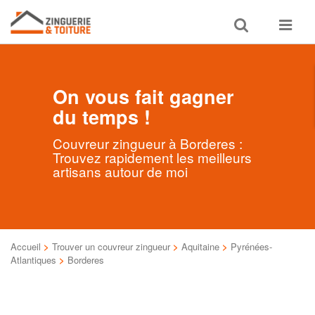
Toggle
Toggle
search
navigat
On vous fait gagner
du temps !
Couvreur zingueur à Borderes :
Trouvez rapidement les meilleurs
artisans autour de moi
Accueil
>
Trouver un couvreur zingueur
>
Aquitaine
>
Pyrénées-
Atlantiques
>
Borderes