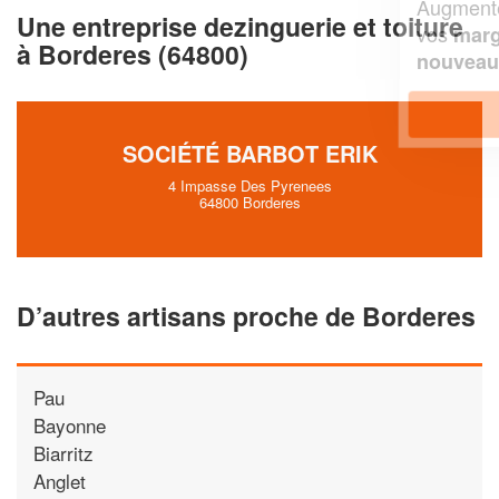
Augmentez votre
et
chiffre d'affaires
Une entreprise dezinguerie et toiture
vos
tout en gagnant de
marges
à Borderes (64800)
!
nouveaux clients
En savoir plus
SOCIÉTÉ BARBOT ERIK
4 Impasse Des Pyrenees
64800 Borderes
D’autres artisans proche de Borderes
Pau
Bayonne
Biarritz
Anglet