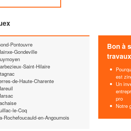
ouex
ond-Pontouvre
Bon à s
ainxe-Gondeville
travau
uymoyen
arbezieux-Saint-Hilaire
Pourqu
tagnac
est zi
erres-de-Haute-Charente
Un inv
areuil
entrep
arsac
pro
achaise
Notre g
uillac-le-Coq
a-Rochefoucauld-en-Angoumois