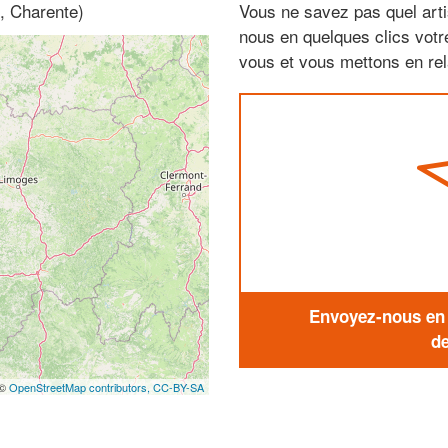
, Charente)
Vous ne savez pas quel arti
nous en quelques clics vot
vous et vous mettons en rela
Envoyez-nous en q
de
 ©
OpenStreetMap contributors,
CC-BY-SA