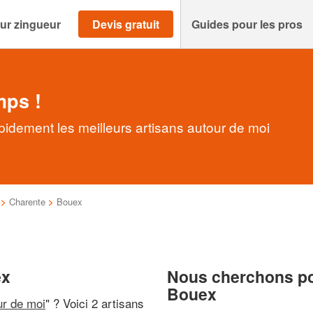
ur zingueur
Devis gratuit
Guides pour les pros
mps !
idement les meilleurs artisans autour de moi
>
Charente
>
Bouex
ex
Nous cherchons pou
Bouex
ur de moi
" ? Voici 2 artisans