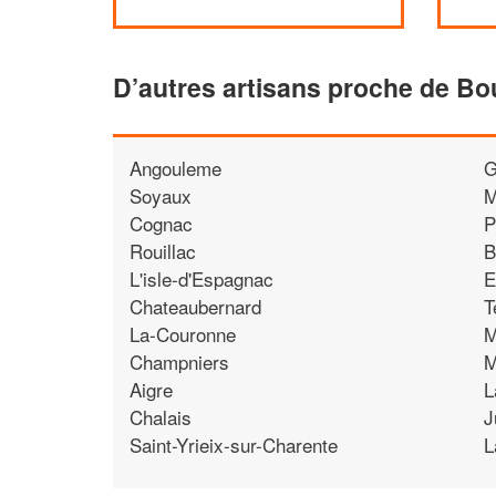
D’autres artisans proche de B
Angouleme
G
Soyaux
M
Cognac
P
Rouillac
B
L'isle-d'Espagnac
E
Chateaubernard
T
La-Couronne
M
Champniers
M
Aigre
L
Chalais
J
Saint-Yrieix-sur-Charente
L