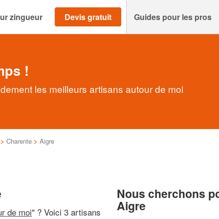
ur zingueur
Devis gratuit
Guides pour les pros
mps !
idement les meilleurs artisans autour de moi
>
Charente
>
Aigre
e
Nous cherchons pou
Aigre
ur de moi
" ? Voici 3 artisans