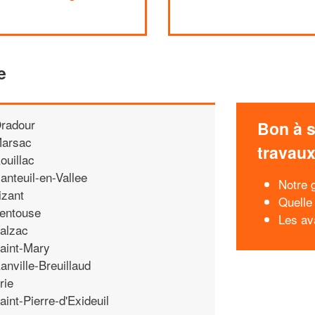
e
radour
Bon à s
arsac
travau
ouillac
anteuil-en-Vallee
Notre g
izant
Quelle 
entouse
Les av
alzac
aint-Mary
anville-Breuillaud
rie
aint-Pierre-d'Exideuil