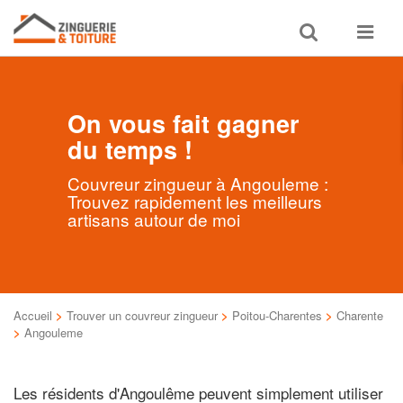
Toggle
Toggle
search
navigat
On vous fait gagner
du temps !
Couvreur zingueur à Angouleme :
Trouvez rapidement les meilleurs
artisans autour de moi
Accueil
>
Trouver un couvreur zingueur
>
Poitou-Charentes
>
Charente
>
Angouleme
Les résidents d'Angoulême peuvent simplement utiliser