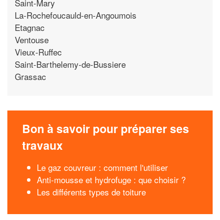
Saint-Mary
La-Rochefoucauld-en-Angoumois
Etagnac
Ventouse
Vieux-Ruffec
Saint-Barthelemy-de-Bussiere
Grassac
Bon à savoir pour préparer ses
travaux
Le gaz couvreur : comment l'utiliser
Anti-mousse et hydrofuge : que choisir ?
Les différents types de toiture