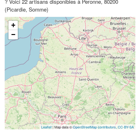
? Voici 22 artisans disponibles à Peronne, 80200
(Picardie, Somme)
+
−
Leaflet
| Map data ©
OpenStreetMap contributors,
CC-BY-SA