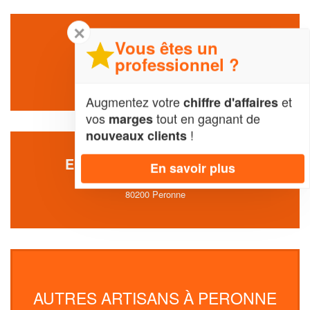
✕
Vous êtes un
SOCIÉTÉ VAIS HERMAN
professionnel ?
27 Rue Saint-sauveur
80200 Peronne
Augmentez votre
et
chiffre d'affaires
vos
tout en gagnant de
marges
!
nouveaux clients
ENTREPRISE SAGE LUIDGI
En savoir plus
27 Rue Saint-sauveur
80200 Peronne
AUTRES ARTISANS À PERONNE