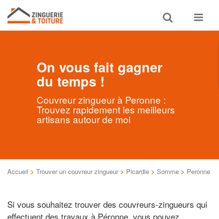
Toggle
Toggle
search
navigat
On vous fait gagner
du temps !
Couvreur zingueur à Peronne :
Trouvez rapidement les meilleurs
artisans autour de moi
Accueil
>
Trouver un couvreur zingueur
>
Picardie
>
Somme
>
Peronne
Si vous souhaitez trouver des couvreurs-zingueurs qui
effectuent des travaux à Péronne, vous pouvez