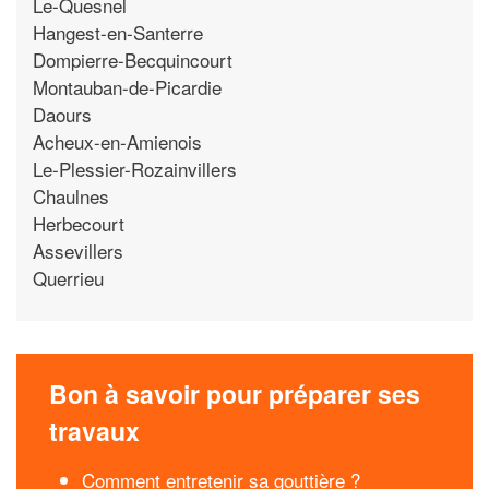
Le-Quesnel
Hangest-en-Santerre
Dompierre-Becquincourt
Montauban-de-Picardie
Daours
Acheux-en-Amienois
Le-Plessier-Rozainvillers
Chaulnes
Herbecourt
Assevillers
Querrieu
Bon à savoir pour préparer ses
travaux
Comment entretenir sa gouttière ?