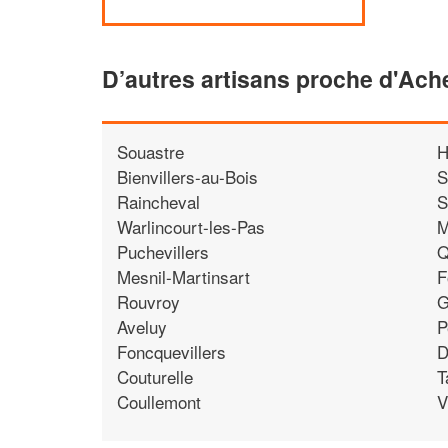
D’autres artisans proche d'Ac
Souastre
H
Bienvillers-au-Bois
S
Raincheval
S
Warlincourt-les-Pas
M
Puchevillers
Q
Mesnil-Martinsart
F
Rouvroy
G
Aveluy
P
Foncquevillers
D
Couturelle
T
Coullemont
V