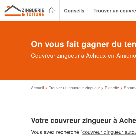
Conseils
Trouver un couvre
On vous fait gagner du te
Couvreur zingueur à Acheux-en-Amienois
Accueil
>
Trouver un couvreur zingueur
>
Picardie
>
Somm
Votre couvreur zingueur à Ach
Vous avez recherché "
couvreur zingueur auto