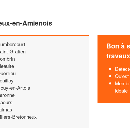
heux-en-Amienois
umbercourt
Bon à s
aint-Gratien
travau
ombrin
eaulte
Détecte
uerrieu
Qu'est
ouilloy
Membra
ouy-en-Artois
idéale
eronne
aours
almas
illers-Bretonneux