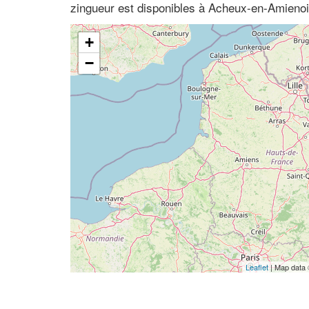
zingueur est disponibles à Acheux-en-Amieno
+
−
Leaflet
| Map data