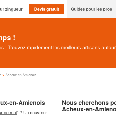
ur zingueur
Devis gratuit
Guides pour les pros
mps !
 : Trouvez rapidement les meilleurs artisans autour
e
>
Acheux-en-Amienois
eux-en-Amienois
Nous cherchons pou
Acheux-en-Amieno
ur de moi
" ? Un couvreur