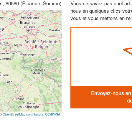
is, 80560 (Picardie, Somme)
Vous ne savez pas quel arti
nous en quelques clics vot
vous et vous mettons en rela
Envoyez-nous en q
de
 ©
OpenStreetMap contributors,
CC-BY-SA