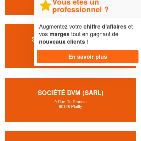
Vous êtes un
professionnel ?
Augmentez votre
et
chiffre d'affaires
vos
tout en gagnant de
marges
SOCIÉTÉ VALLEE BRUNO
!
nouveaux clients
69 Rue De Verdun
02500 Neuve-Maison
En savoir plus
SOCIÉTÉ DVM (SARL)
9 Rue Du Prunele
60128 Plailly