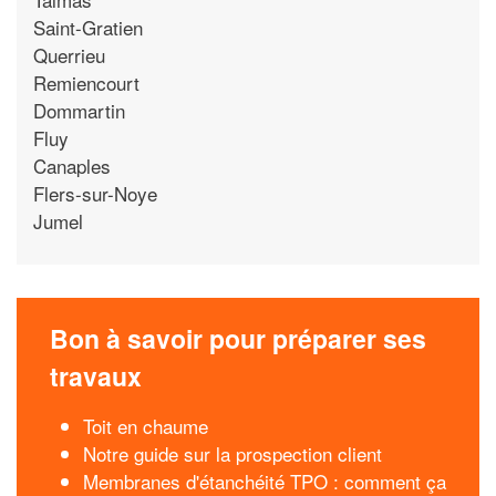
Saint-Gratien
Querrieu
Remiencourt
Dommartin
Fluy
Canaples
Flers-sur-Noye
Jumel
Bon à savoir pour préparer ses
travaux
Toit en chaume
Notre guide sur la prospection client
Membranes d'étanchéité TPO : comment ça