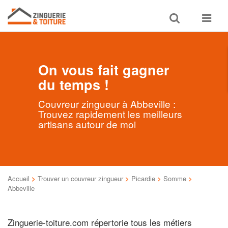
Toggle
Toggle
search
navigat
On vous fait gagner
du temps !
Couvreur zingueur à Abbeville :
Trouvez rapidement les meilleurs
artisans autour de moi
Accueil
>
Trouver un couvreur zingueur
>
Picardie
>
Somme
>
Abbeville
Zinguerie-toiture.com répertorie tous les métiers