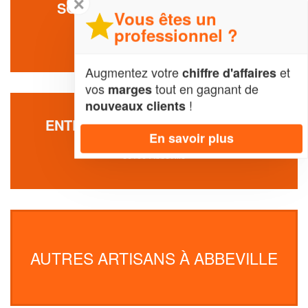
✕
SOCIÉTÉ LHERMITTE JULIEN
Vous êtes un
2 Rue Roger Agache
professionnel ?
80100 Abbeville
Augmentez votre
et
chiffre d'affaires
vos
tout en gagnant de
marges
!
nouveaux clients
ENTREPRISE TERNISIEN CEDRIC
En savoir plus
9002 Rue De Mautort
80100 Abbeville
AUTRES ARTISANS À ABBEVILLE