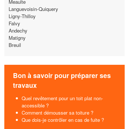
Meaulte
Languevoisin-Quiquery
Ligny-Thilloy
Falvy
Andechy
Matigny
Breuil
Bon à savoir pour préparer ses
travaux
Quel revêtement pour un toit plat non-
accessible ?
Comment démousser sa toiture ?
Que dois-je contrôler en cas de fuite ?