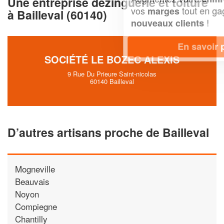
Une entreprise dezinguerie et toiture
vos
tout en gagnant de
marges
à Bailleval (60140)
!
nouveaux clients
En savoir plus
SOCIÉTÉ LE BOZEC ALEXIS
9 Rue Du Prieure Saint-nicolas
60140 Bailleval
D’autres artisans proche de Bailleval
Mogneville
Beauvais
Noyon
Compiegne
Chantilly