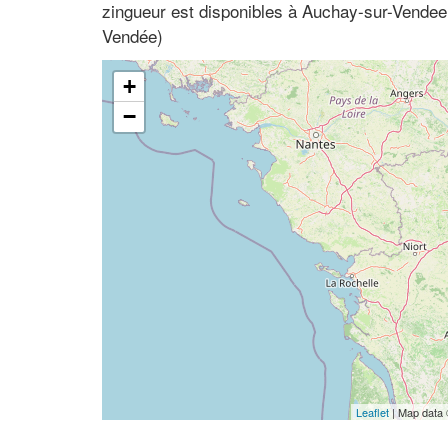
zingueur est disponibles à Auchay-sur-Vendee
Vendée)
+
−
Leaflet
| Map data