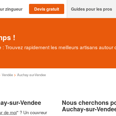
ur zingueur
Devis gratuit
Guides pour les pros
mps !
: Trouvez rapidement les meilleurs artisans autour 
>
Vendée
>
Auchay-sur-Vendee
hay-sur-Vendee
Nous cherchons pou
Auchay-sur-Vende
ur de moi
" ? Un couvreur