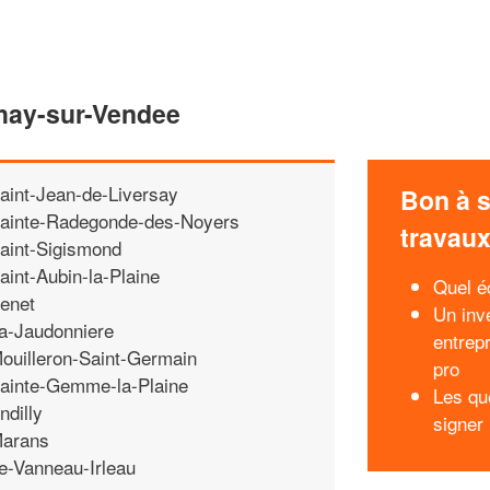
chay-sur-Vendee
aint-Jean-de-Liversay
Bon à s
ainte-Radegonde-des-Noyers
travau
aint-Sigismond
aint-Aubin-la-Plaine
Quel éc
enet
Un inv
a-Jaudonniere
entrep
ouilleron-Saint-Germain
pro
ainte-Gemme-la-Plaine
Les qu
ndilly
signer 
arans
e-Vanneau-Irleau