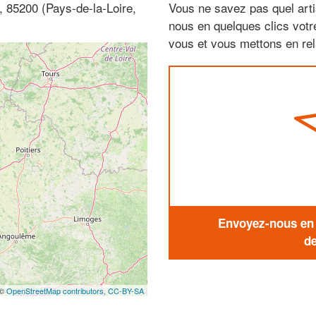
, 85200 (Pays-de-la-Loire,
Vous ne savez pas quel arti
nous en quelques clics vot
vous et vous mettons en rela
Envoyez-nous en q
de
 ©
OpenStreetMap contributors,
CC-BY-SA