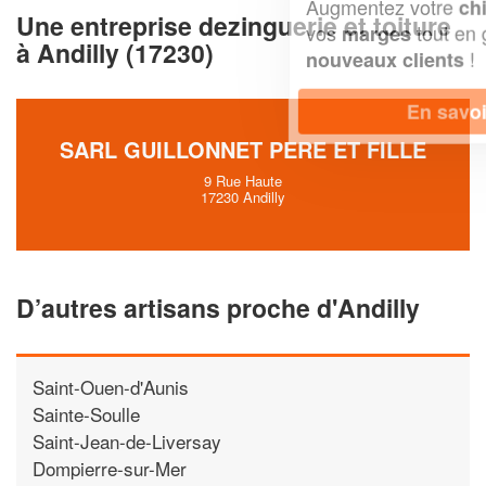
Augmentez votre
et
chiffre d'affaires
Une entreprise dezinguerie et toiture
vos
tout en gagnant de
marges
à Andilly (17230)
!
nouveaux clients
En savoir plus
SARL GUILLONNET PERE ET FILLE
9 Rue Haute
17230 Andilly
D’autres artisans proche d'Andilly
Saint-Ouen-d'Aunis
Sainte-Soulle
Saint-Jean-de-Liversay
Dompierre-sur-Mer