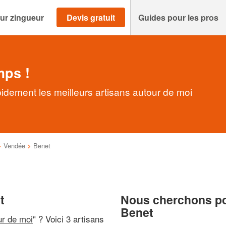
ur zingueur
Devis gratuit
Guides pour les pros
mps !
idement les meilleurs artisans autour de moi
>
Vendée
>
Benet
t
Nous cherchons pou
Benet
ur de moi
" ? Voici 3 artisans