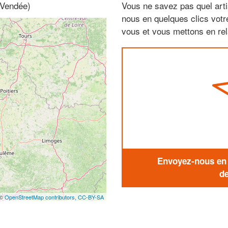
 Vendée)
Vous ne savez pas quel arti
nous en quelques clics vot
vous et vous mettons en rela
Envoyez-nous en q
de
 ©
OpenStreetMap contributors,
CC-BY-SA