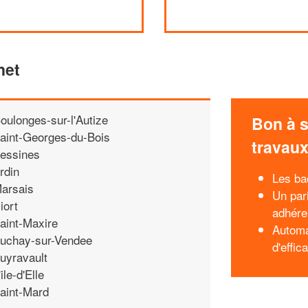
net
oulonges-sur-l'Autize
Bon à s
aint-Georges-du-Bois
travau
essines
rdin
Les ba
arsais
Un pari
iort
adhére
aint-Maxire
Automa
uchay-sur-Vendee
d'effic
uyravault
'ile-d'Elle
aint-Mard