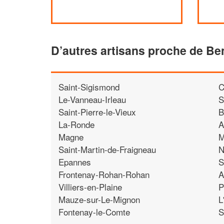
D’autres artisans proche de Be
Saint-Sigismond
C
Le-Vanneau-Irleau
S
Saint-Pierre-le-Vieux
B
La-Ronde
A
Magne
M
Saint-Martin-de-Fraigneau
N
Epannes
S
Frontenay-Rohan-Rohan
A
Villiers-en-Plaine
P
Mauze-sur-Le-Mignon
L
Fontenay-le-Comte
S