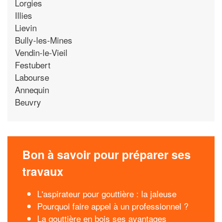
Lorgies
Illies
Lievin
Bully-les-Mines
Vendin-le-Vieil
Festubert
Labourse
Annequin
Beuvry
Bon à savoir pour préparer ses
travaux
L'aspirateur pour gouttière : la jaleuse
Pourquoi faire appel à un professionnel ?
La gouttière en bois ses avantages