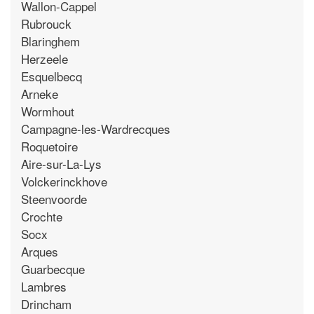
Wallon-Cappel
Rubrouck
Blaringhem
Herzeele
Esquelbecq
Arneke
Wormhout
Campagne-les-Wardrecques
Roquetoire
Aire-sur-La-Lys
Volckerinckhove
Steenvoorde
Crochte
Socx
Arques
Guarbecque
Lambres
Drincham