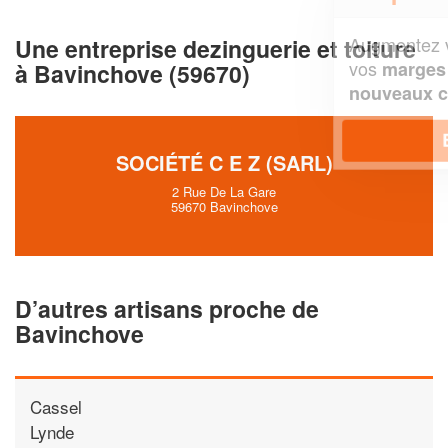
Augmentez votre
et
chiffre d'affaires
Une entreprise dezinguerie et toiture
vos
tout en gagnant de
marges
à Bavinchove (59670)
!
nouveaux clients
En savoir plus
SOCIÉTÉ C E Z (SARL)
2 Rue De La Gare
59670 Bavinchove
D’autres artisans proche de
Bavinchove
Cassel
Lynde