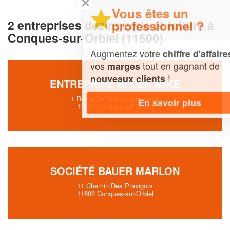
✕
Vous êtes un
2 entreprises dezinguerie et toiture à
professionnel ?
Conques-sur-Orbiel (11600)
Augmentez votre
et
chiffre d'affaires
vos
tout en gagnant de
marges
!
nouveaux clients
ENTREPRISE BAUER MIKE
1 Route De Villemoustaussou
En savoir plus
11600 Conques-sur-Orbiel
SOCIÉTÉ BAUER MARLON
11 Chemin Des Praxigots
11600 Conques-sur-Orbiel