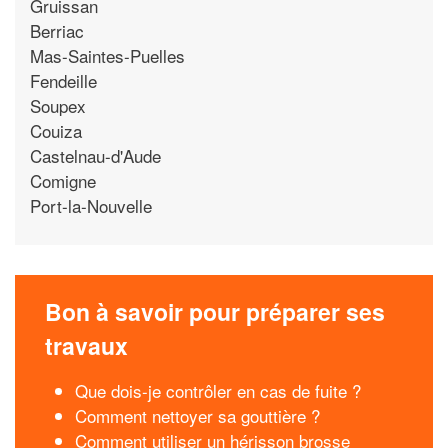
Gruissan
Berriac
Mas-Saintes-Puelles
Fendeille
Soupex
Couiza
Castelnau-d'Aude
Comigne
Port-la-Nouvelle
Bon à savoir pour préparer ses
travaux
Que dois-je contrôler en cas de fuite ?
Comment nettoyer sa gouttière ?
Comment utiliser un hérisson brosse