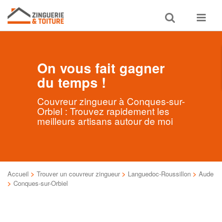
Toggle
Toggle
search
navigat
On vous fait gagner
du temps !
Couvreur zingueur à Conques-sur-
Orbiel : Trouvez rapidement les
meilleurs artisans autour de moi
Accueil
>
Trouver un couvreur zingueur
>
Languedoc-Roussillon
>
Aude
>
Conques-sur-Orbiel