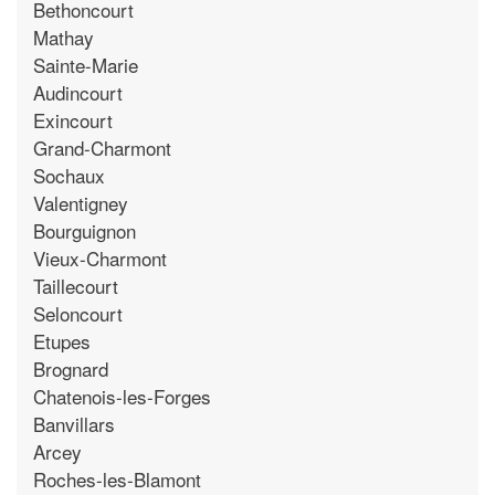
Bethoncourt
Mathay
Sainte-Marie
Audincourt
Exincourt
Grand-Charmont
Sochaux
Valentigney
Bourguignon
Vieux-Charmont
Taillecourt
Seloncourt
Etupes
Brognard
Chatenois-les-Forges
Banvillars
Arcey
Roches-les-Blamont