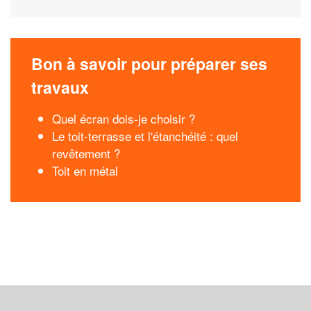
Bon à savoir pour préparer ses
travaux
Quel écran dois-je choisir ?
Le toit-terrasse et l'étanchéité : quel
revêtement ?
Toit en métal