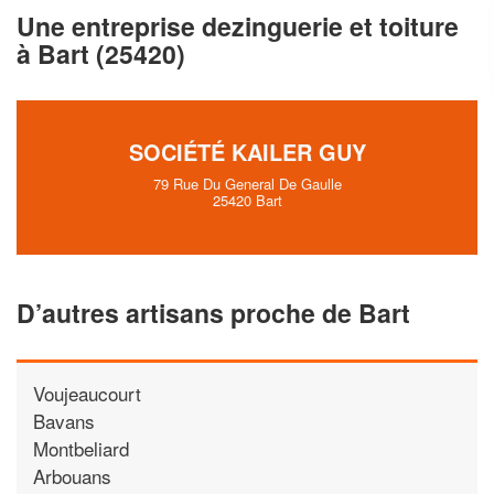
Augmentez votre
e
chiffre d'affaires
Une entreprise dezinguerie et toiture
vos
tout en gagnant de
marges
à Bart (25420)
!
nouveaux clients
En savoir plus
SOCIÉTÉ KAILER GUY
79 Rue Du General De Gaulle
25420 Bart
D’autres artisans proche de Bart
Voujeaucourt
Bavans
Montbeliard
Arbouans