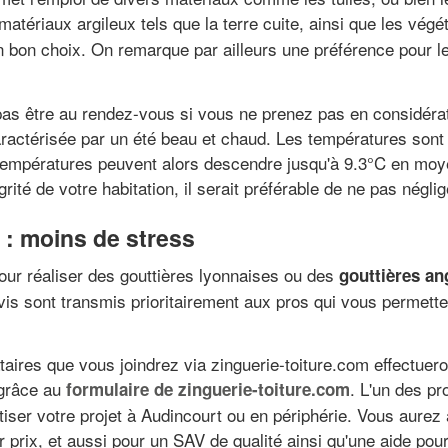
 matériaux argileux tels que la terre cuite, ainsi que les vé
un bon choix. On remarque par ailleurs une préférence pour 
 pas être au rendez-vous si vous ne prenez pas en considér
aractérisée par un été beau et chaud. Les températures sont
s températures peuvent alors descendre jusqu'à 9.3°C en moye
grité de votre habitation, il serait préférable de ne pas négli
 : moins de stress
our réaliser des gouttières lyonnaises ou des
gouttières an
evis sont transmis prioritairement aux pros qui vous permett
taires que vous joindrez via zinguerie-toiture.com effectuer
 grâce au
. L'un des pr
formulaire de zinguerie-toiture.com
tiser votre projet à Audincourt ou en périphérie. Vous aurez a
r prix, et aussi pour un SAV de qualité ainsi qu'une aide po