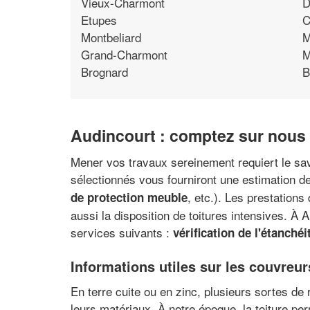
Vieux-Charmont
D
Etupes
C
Montbeliard
M
Grand-Charmont
M
Brognard
B
Audincourt : comptez sur nous 
Mener vos travaux sereinement requiert le savo
sélectionnés vous fourniront une estimation de
, etc.). Les prestations
de protection meuble
aussi la disposition de toitures intensives. À
services suivants :
vérification de l'étanchéi
Informations utiles sur les couvreu
En terre cuite ou en zinc, plusieurs sortes de 
leurs matériaux. À notre époque, la toiture pe