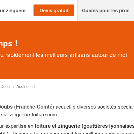
ur zingueur
Devis gratuit
Guides pour les pros
mps !
z rapidement les meilleurs artisans autour de moi
>
Doubs
>
Audincourt
(
) accueille diverses sociétés spécia
Doubs
Franche-Comté
sur zinguerie-toiture.com.
eur expertise en
toiture et zinguerie (gouttières lyonnaise
. Zinguerie-toiture.com réunit les meilleurs spécialiste
tc.)