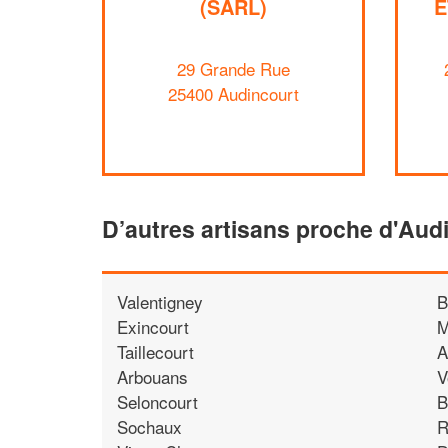
(SARL)
E
29 Grande Rue
25400 Audincourt
D’autres artisans proche d'Aud
Valentigney
B
Exincourt
M
Taillecourt
A
Arbouans
V
Seloncourt
B
Sochaux
R