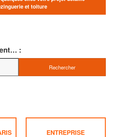
zinguerie et toiture
ment… :
ARIS
ENTREPRISE