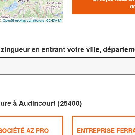
de
 ©
OpenStreetMap contributors,
CC-BY-SA
zingueur en entrant votre ville, départe
iture à Audincourt (25400)
SOCIÉTÉ AZ PRO
ENTREPRISE FERR