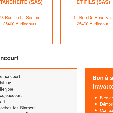
TANCHEITE (SAS)
ET FILS (SAS)
23 Rue De La Somme
11 Rue Du Reservoi
25400 Audincourt
25400 Audincourt
incourt
ethoncourt
Bon à s
athay
travau
llenjoie
oujeaucourt
Bien ch
art
Démous
oches-les-Blamont
Compar