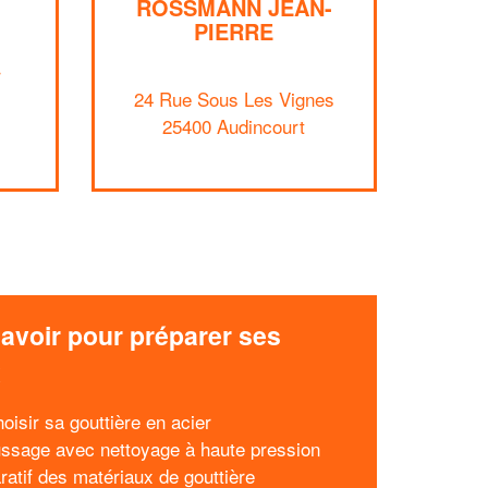
ROSSMANN JEAN-
PIERRE
r
24 Rue Sous Les Vignes
25400 Audincourt
✕
Vous êtes un
professionnel ?
Augmentez votre
et
chiffre d'affaires
vos
tout en gagnant de
marges
!
nouveaux clients
avoir pour préparer ses
En savoir plus
x
oisir sa gouttière en acier
sage avec nettoyage à haute pression
atif des matériaux de gouttière