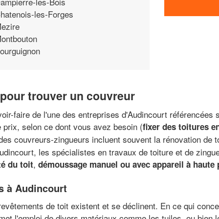
ampierre-les-Bois
hatenois-les-Forges
ezire
ontbouton
ourguignon
pour trouver un couvreur
ir-faire de l'une des entreprises d'Audincourt référencées 
 prix, selon ce dont vous avez besoin (
fixer des toitures 
 des couvreurs-zingueurs incluent souvent la rénovation de to
 Audincourt, les spécialistes en travaux de toiture et de zin
,
té du toit
démoussage manuel ou avec appareil à haute 
rs à Audincourt
revêtements de toit existent et se déclinent. En ce qui conce
rmet l'emploi de divers matériaux comme les tuiles, ou bien