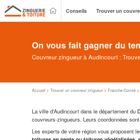
Conseils
Trouver un couvre
On vous fait gagner du te
Couvreur zingueur à Audincourt : Trouve
Accueil
>
Trouver un couvreur zingueur
>
Franche-Comté
La ville d'Audincourt dans le département du
couvreurs-zingueurs. Leurs coordonnées sont 
Les experts de votre région vous proposent l
toitures en pente ou toitures végétalisées, e