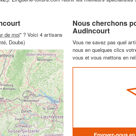
ncourt
Nous cherchons pou
Audincourt
ur de moi
" ? Voici 4 artisans
mté, Doubs)
Vous ne savez pas quel arti
nous en quelques clics vot
vous et vous mettons en rela
Envoyez-nous en q