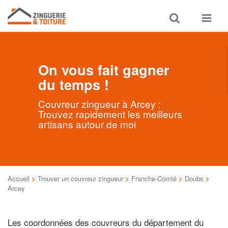
Toggle
Toggle
search
navigat
On vous fait gagner
du temps !
Couvreur zingueur à Arcey :
Trouvez rapidement les meilleurs
artisans autour de moi
Accueil
>
Trouver un couvreur zingueur
>
Franche-Comté
>
Doubs
>
Arcey
Les coordonnées des couvreurs du département du