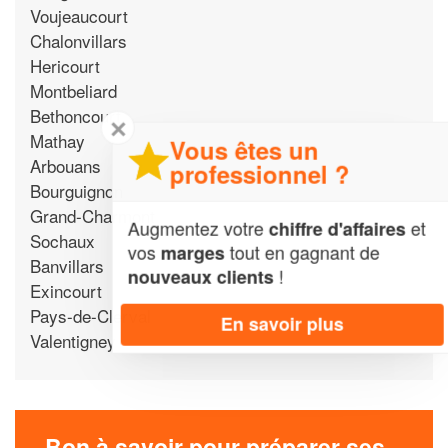
Voujeaucourt
Chalonvillars
Hericourt
Montbeliard
Bethoncourt
✕
Mathay
Vous êtes un
Arbouans
professionnel ?
Bourguignon
Grand-Charmont
Augmentez votre
et
chiffre d'affaires
Sochaux
vos
tout en gagnant de
marges
Banvillars
!
nouveaux clients
Exincourt
Pays-de-Clerval
En savoir plus
Valentigney
Bon à savoir pour préparer ses