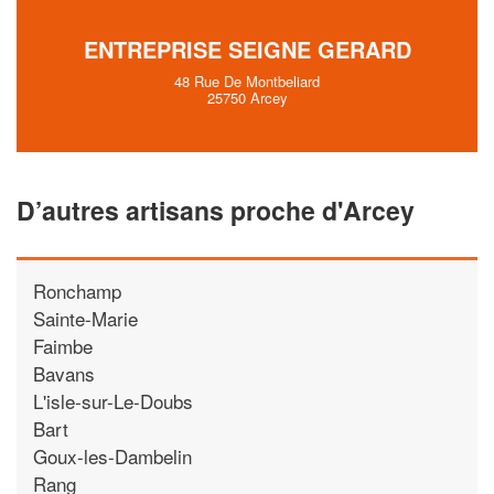
ENTREPRISE SEIGNE GERARD
48 Rue De Montbeliard
25750 Arcey
D’autres artisans proche d'Arcey
Ronchamp
Sainte-Marie
Faimbe
Bavans
L'isle-sur-Le-Doubs
Bart
Goux-les-Dambelin
Rang