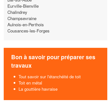
Eurville-Bienville
Chalindrey
Champsevraine
Aulnois-en-Perthois
Cousances-les-Forges
Bon à savoir pour préparer ses
travaux
Tout savoir sur l'étanchéité de toit
Toit en métal
La gouttière havraise