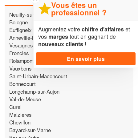
Vous êtes un
professionnel ?
Neuilly-sur-Suize
Bologne
Augmentez votre
et
chiffre d'affaires
Euffigneix
vos
tout en gagnant de
marges
Anneville-la-Prairie
!
nouveaux clients
Vesaignes-sur-Marne
Froncles
En savoir plus
Rolampont
Vauxbons
Saint-Urbain-Maconcourt
Bonnecourt
Longchamp-sur-Aujon
Val-de-Meuse
Curel
Maizieres
Chevillon
Bayard-sur-Marne
Bar-sur-Aube