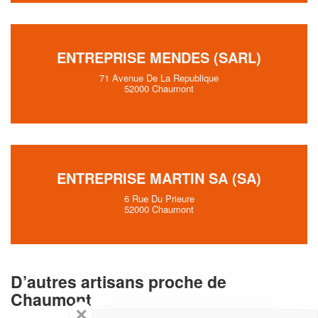
ENTREPRISE MENDES (SARL)
71 Avenue De La Republique
52000 Chaumont
ENTREPRISE MARTIN SA (SA)
6 Rue Du Prieure
52000 Chaumont
D’autres artisans proche de
Chaumont
✕