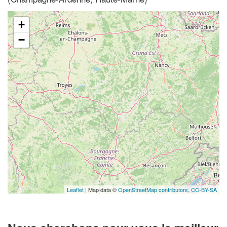
+
−
Leaflet
| Map data ©
OpenStreetMap contributors,
CC-BY-SA