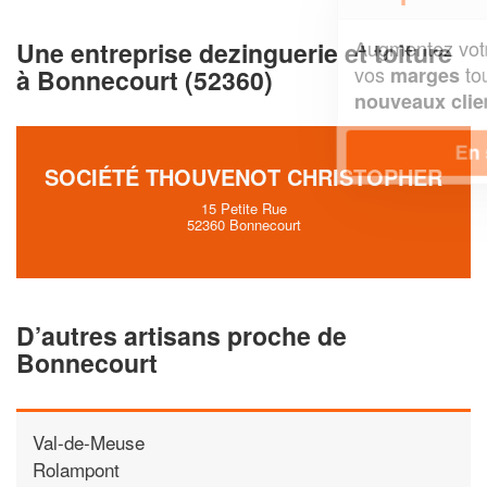
Augmentez votre
et
chiffre d'affaires
Une entreprise dezinguerie et toiture
vos
tout en gagnant de
marges
à Bonnecourt (52360)
!
nouveaux clients
En savoir plus
SOCIÉTÉ THOUVENOT CHRISTOPHER
15 Petite Rue
52360 Bonnecourt
D’autres artisans proche de
Bonnecourt
Val-de-Meuse
Rolampont