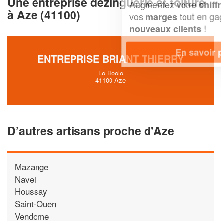
Une entreprise dezinguerie et toiture
Augmentez votre
et
chiffre d'affaires
à Aze (41100)
vos
tout en gagnant de
marges
!
nouveaux clients
En savoir plus
ENTREPRISE BRIANT THIERRY
Le Boele
41100 Aze
D’autres artisans proche d'Aze
Mazange
Naveil
Houssay
Saint-Ouen
Vendome