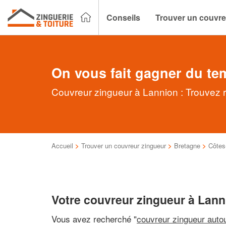
Conseils
Trouver un couvre
On vous fait gagner du te
Couvreur zingueur à Lannion : Trouvez r
Accueil
>
Trouver un couvreur zingueur
>
Bretagne
>
Côtes
Votre couvreur zingueur à Lann
Vous avez recherché "
couvreur zingueur auto