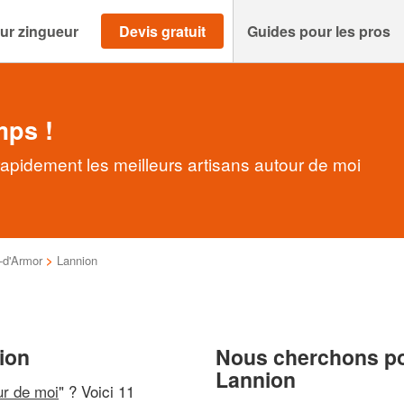
ur zingueur
Devis gratuit
Guides pour les pros
mps !
apidement les meilleurs artisans autour de moi
-d'Armor
>
Lannion
ion
Nous cherchons pou
Lannion
ur de moi
" ? Voici 11