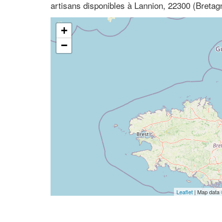
artisans disponibles à Lannion, 22300 (Bretag
+
−
Leaflet
| Map data