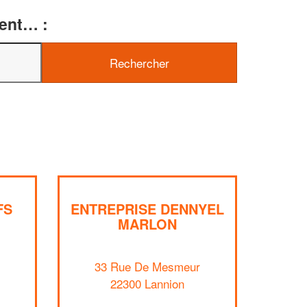
ment… :
FS
ENTREPRISE DENNYEL
MARLON
✕
Vous êtes un
33 Rue De Mesmeur
professionnel ?
22300 Lannion