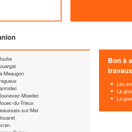
nnion
louha
Bon à s
ouargat
travau
a-Meaugon
regueux
Les so
anrodec
La gou
lounevez-Moedec
La gou
louec-du-Trieux
eaussais-sur-Mer
louaret
vran