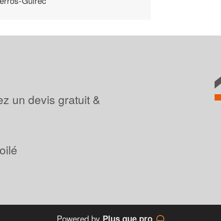
erros-Guirec
z un devis gratuit &
oilé
Powered by
Plus que pro