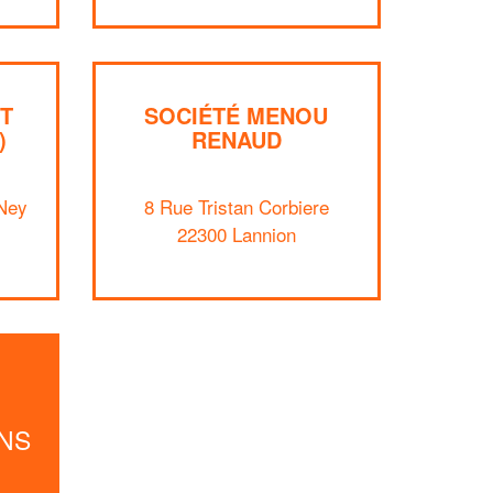
Augmentez votre
et
chiffre d'affaires
vos
tout en gagnant de
marges
!
nouveaux clients
En savoir plus
T
SOCIÉTÉ MENOU
)
RENAUD
Ney
8 Rue Tristan Corbiere
22300 Lannion
NS